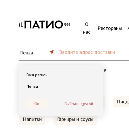
О
Рестораны
нас
Введите адрес доставки
Пенза
от 45 мин
от 1100 ₽
99 ₽
Ваш регион
Пенза
Наборы на компанию
Обеды
Пицц
Ок
Выбрать другой
Напитки
Гарниры и соусы