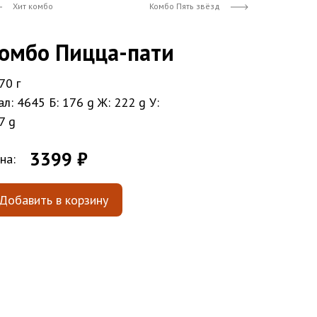
Хит комбо
Комбо Пять звёзд
омбо Пицца-пати
70 г
ал: 4645
Б: 176 g
Ж: 222 g
У:
7 g
3399 ₽
на:
Добавить в корзину