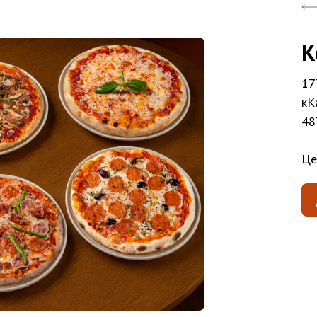
К
17
кК
48
Це