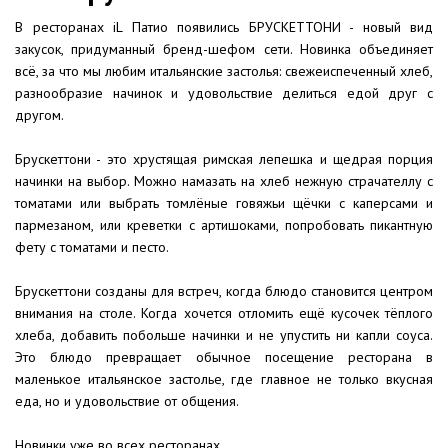
В ресторанах iL Патио появились БРУСКЕТТОНИ - новый вид
закусок, придуманный бренд-шефом сети. Новинка объединяет
всё, за что мы любим итальянские застолья: свежеиспеченный хлеб,
разнообразие начинок и удовольствие делиться едой друг с
другом.
Брускеттони - это хрустящая римская лепешка и щедрая порция
начинки на выбор. Можно намазать на хлеб нежную страчателлу с
томатами или выбрать томлёные говяжьи щёчки с каперсами и
пармезаном, или креветки с артишоками, попробовать пикантную
фету с томатами и песто.
Брускеттони созданы для встреч, когда блюдо становится центром
внимания на столе. Когда хочется отломить ещё кусочек тёплого
хлеба, добавить побольше начинки и не упустить ни капли соуса.
Это блюдо превращает обычное посещение ресторана в
маленькое итальянское застолье, где главное не только вкусная
еда, но и удовольствие от общения.
Новинки уже во всех ресторанах.