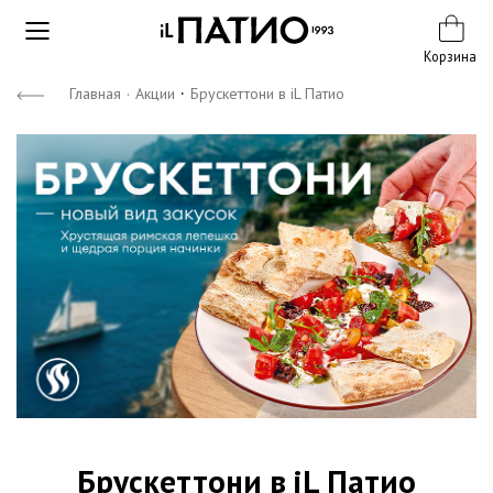
Корзина
·
Главная
·
Акции
Брускеттони в iL Патио
Брускеттони в iL Патио